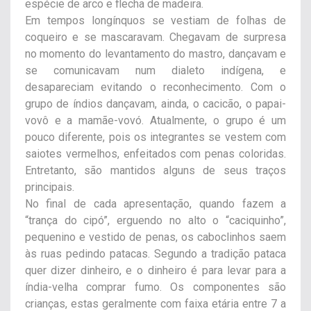
espécie de arco e flecha de madeira.
Em tempos longínquos se vestiam de folhas de
coqueiro e se mascaravam. Chegavam de surpresa
no momento do levantamento do mastro, dançavam e
se comunicavam num dialeto indígena, e
desapareciam evitando o reconhecimento. Com o
grupo de índios dançavam, ainda, o cacicão, o papai-
vovô e a mamãe-vovó. Atualmente, o grupo é um
pouco diferente, pois os integrantes se vestem com
saiotes vermelhos, enfeitados com penas coloridas.
Entretanto, são mantidos alguns de seus traços
principais.
No final de cada apresentação, quando fazem a
“trança do cipó”, erguendo no alto o “caciquinho”,
pequenino e vestido de penas, os caboclinhos saem
às ruas pedindo patacas. Segundo a tradição pataca
quer dizer dinheiro, e o dinheiro é para levar para a
índia-velha comprar fumo. Os componentes são
crianças, estas geralmente com faixa etária entre 7 a