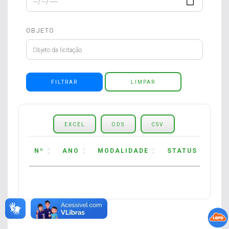
OBJETO
LIMPAR
EXCEL
ODS
CSV
Nº
ANO
MODALIDADE
STATUS
OB
Nº
ANO
MODALIDADE
STATUS
OB