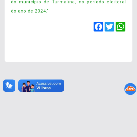
do município de Turmalina, no período eleitoral
do ano de 2024."
Facebook
Twitter
Wha