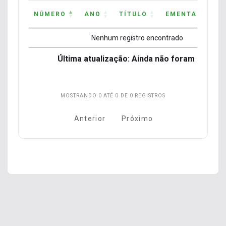
NÚMERO
ANO
TÍTULO
EMENTA
AÇ
NÚMERO
ANO
TÍTULO
EMENTA
AÇ
Nenhum registro encontrado
Última atualização: Ainda não foram
Última atualização: Ainda não foram inform
informados valores.
valo
MOSTRANDO 0 ATÉ 0 DE 0 REGISTROS
Anterior
Próximo